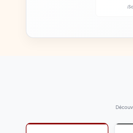
So
Découvr