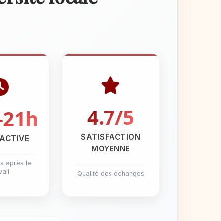
e
4.7/5
-21h
SATISFACTION
 ACTIVE
MOYENNE
s après le
vail
Qualité des échanges