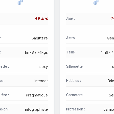
49 ans
4
Age :
:
Sagittaire
Astro :
Gem
:
1m78 / 74kgs
Taille :
1m67 /
ette :
sexy
Silhouette :
u
es :
Internet
Hobbies :
Bri
tère :
Pragmatique
Caractère :
Se
sion :
infographiste
Profession :
camio