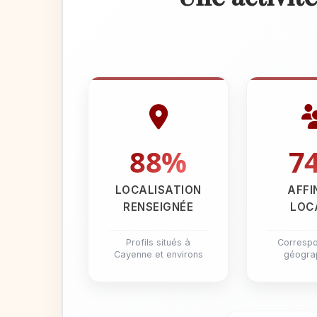
88%
7
LOCALISATION
AFFI
RENSEIGNÉE
LOC
Profils situés à
Corresp
Cayenne et environs
géogra