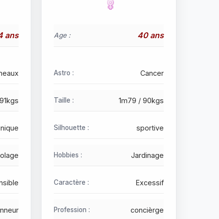
4 ans
40 ans
Age :
eaux
Astro :
Cancer
 91kgs
Taille :
1m79 / 90kgs
nique
Silhouette :
sportive
colage
Hobbies :
Jardinage
nsible
Caractère :
Excessif
nneur
Profession :
concièrge