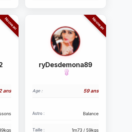
2
ryDesdemona89
2 ans
59 ans
Age :
ssons
Astro :
Balance
89kgs
Taille :
1m73 / 59kgs