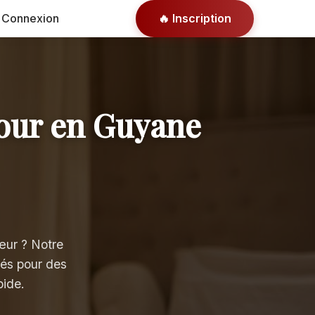
 Connexion
🔥 Inscription
mour en Guyane
œur ? Notre
iés pour des
pide.