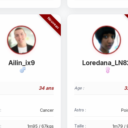
Ailin_ix9
Loredana_LN8
34 ans
3
Age :
:
Cancer
Astro :
Poi
:
1m95 / 67kgs
Taille :
1m79 / 