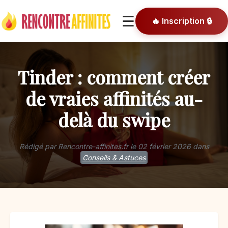
🎯 Conseils
🔑 Connexion
☰
🔥 Inscription
🔒
Tinder : comment créer
de vraies affinités au-
delà du swipe
Rédigé par Rencontre-affinites.fr le
02 février 2026
dans
Conseils & Astuces