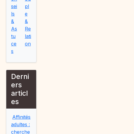
sei
pl
ls
e
&
&
As
Re
tu
lati
ce
on
s
Derni
ers
articl
es
Affinités
adultes :
cherche