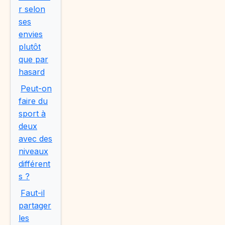
r selon
ses
envies
plutôt
que par
hasard
Peut-on
faire du
sport à
deux
avec des
niveaux
différent
s ?
Faut-il
partager
les