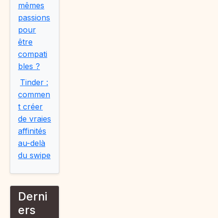
mêmes
passions
pour
être
compati
bles ?
Tinder :
commen
t créer
de vraies
affinités
au-delà
du swipe
Derni
ers